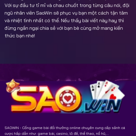
Với sự đầu tư tỉ mỉ và chau chuốt trong từng câu nói, đội
ngũ nhân viên SaoWin sẽ phục vụ bạn một cách tận tâm
và nhiệt tình nhất có thể. Nếu thấy bài viết này hay thì
đừng ngần ngại chia sẻ với bạn bè cùng mở mang kiến
thức bạn nhé!
SAOWIN - Cổng game bài đổi thưởng online chuyên cung cấp sảnh cá
cược hấp dẫn như: game bài, casino, lô đề, thể thao, nổ hũ,...