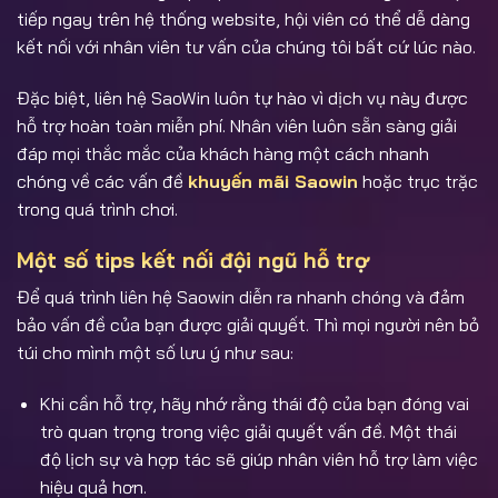
tiếp ngay trên hệ thống website, hội viên có thể dễ dàng
kết nối với nhân viên tư vấn của chúng tôi bất cứ lúc nào.
Đặc biệt, liên hệ SaoWin luôn tự hào vì dịch vụ này được
hỗ trợ hoàn toàn miễn phí. Nhân viên luôn sẵn sàng giải
đáp mọi thắc mắc của khách hàng một cách nhanh
chóng về các vấn đề
khuyến mãi Saowin
hoặc trục trặc
trong quá trình chơi.
Một số tips kết nối đội ngũ hỗ trợ
Để quá trình liên hệ Saowin diễn ra nhanh chóng và đảm
bảo vấn đề của bạn được giải quyết. Thì mọi người nên bỏ
túi cho mình một số lưu ý như sau:
Khi cần hỗ trợ, hãy nhớ rằng thái độ của bạn đóng vai
trò quan trọng trong việc giải quyết vấn đề. Một thái
độ lịch sự và hợp tác sẽ giúp nhân viên hỗ trợ làm việc
hiệu quả hơn.