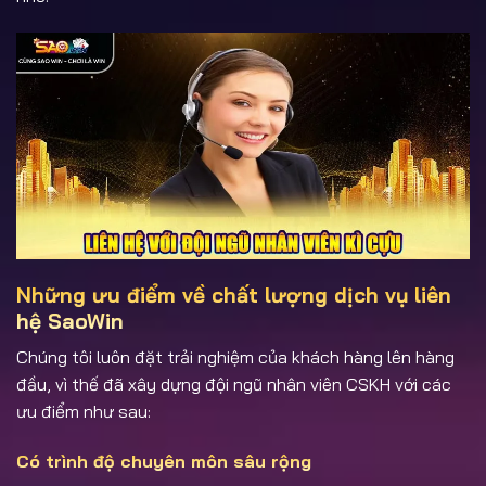
Những ưu điểm về chất lượng dịch vụ liên
hệ SaoWin
Chúng tôi luôn đặt trải nghiệm của khách hàng lên hàng
đầu, vì thế đã xây dựng đội ngũ nhân viên CSKH với các
ưu điểm như sau:
Có trình độ chuyên môn sâu rộng