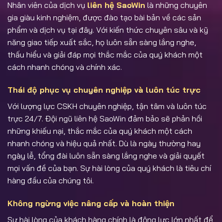
Nhân viên của dịch vụ
liên hệ SaoWin
là những chuyên
gia giàu kinh nghiệm, được đào tạo bài bản về các sản
phẩm và dịch vụ tại đây. Với kiến thức chuyên sâu và kỹ
năng giao tiếp xuất sắc, họ luôn sẵn sàng lắng nghe,
thấu hiểu và giải đáp mọi thắc mắc của quý khách một
cách nhanh chóng và chính xác.
Thái độ phục vụ chuyên nghiệp và luôn túc trực
Với lượng lực CSKH chuyên nghiệp, tận tâm và luôn túc
trực 24/7. Đội ngũ liên hệ SaoWin đảm bảo sẽ phản hồi
những khiếu nại, thắc mắc của quý khách một cách
nhanh chóng và hiệu quả nhất. Dù là ngày thường hay
ngày lễ, tổng đài luôn sẵn sàng lắng nghe và giải quyết
mọi vấn đề của bạn. Sự hài lòng của quý khách là tiêu chí
hàng đầu của chúng tôi.
Không ngừng việc nâng cấp và hoàn thiện
Sự hài lòng của khách hàng chính là động lực lớn nhất để