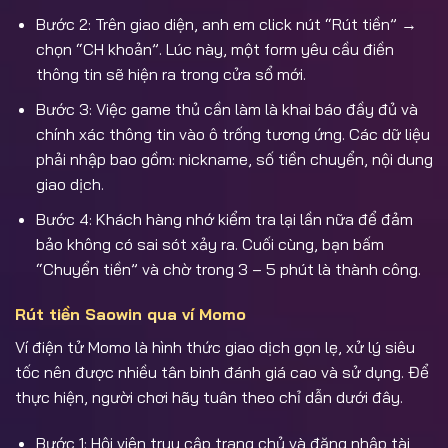
Bước 2: Trên giao diện, anh em click nút “Rút tiền” →
chọn “CH khoản”. Lúc này, một form yêu cầu điền
thông tin sẽ hiện ra trong cửa sổ mới.
Bước 3: Việc game thủ cần làm là khai báo đầy đủ và
chính xác thông tin vào ô trống tương ứng. Các dữ liệu
phải nhập bao gồm: nickname, số tiền chuyển, nội dung
giao dịch.
Bước 4: Khách hàng nhớ kiểm tra lại lần nữa để đảm
bảo không có sai sót xảy ra. Cuối cùng, bạn bấm
“Chuyển tiền” và chờ trong 3 – 5 phút là thành công.
Rút tiền Saowin qua ví Momo
Ví điện tử Momo là hình thức giao dịch gọn lẹ, xử lý siêu
tốc nên được nhiều tân binh đánh giá cao và sử dụng. Để
thực hiện, người chơi hãy tuân theo chỉ dẫn dưới đây.
Bước 1: Hội viên truy cập trang chủ và đăng nhập tài