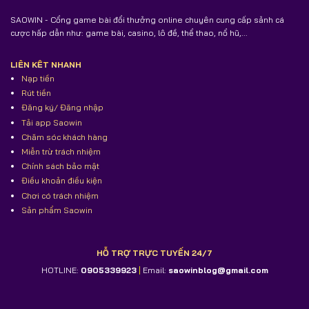
SAOWIN - Cổng game bài đổi thưởng online chuyên cung cấp sảnh cá
cược hấp dẫn như: game bài, casino, lô đề, thể thao, nổ hũ,...
LIÊN KẾT NHANH
Nạp tiền
Rút tiền
Đăng ký/ Đăng nhập
Tải app Saowin
Chăm sóc khách hàng
Miễn trừ trách nhiệm
Chính sách bảo mật
Điều khoản điều kiện
Chơi có trách nhiệm
Sản phẩm Saowin
HỖ TRỢ TRỰC TUYẾN 24/7
HOTLINE:
0905339923
|
Email:
saowinblog@gmail.com