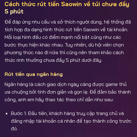
Cách thức rút tiền Saowin về túi chưa đầy
5 phút
Để đáp ứng nhu cầu và sở thích người dùng, hệ thống đã
tích hợp đa dạng hình thức rút tiền Saowin về tài khoản.
Mỗi loại hình đều có điểm mạnh nổi bật cũng như các
bước thực hiện khác nhau. Tuy nhiên, dù hội viên chọn
phương thức nào đi nữa thì cũng nên tham khảo cách
thức rinh thưởng chưa đầy 5 phút dưới đây.
Rút tiền qua ngân hàng
Ngân hàng là cách giao dịch ngày càng được game thủ
ưa chuộng bởi tính đơn giản và gọn lẹ. Để đảm bảo thành
công, anh em hãy thao tác theo chỉ dẫn như sau:
Bước 1: Đầu tiên, khách hàng truy cập trang chủ và
đăng nhập tài khoản
cá nhân để tạo thành công trước
đó.