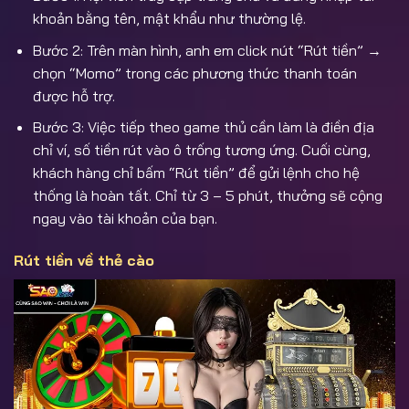
khoản bằng tên, mật khẩu như thường lệ.
Bước 2: Trên màn hình, anh em click nút “Rút tiền” →
chọn “Momo” trong các phương thức thanh toán
được hỗ trợ.
Bước 3: Việc tiếp theo game thủ cần làm là điền địa
chỉ ví, số tiền rút vào ô trống tương ứng. Cuối cùng,
khách hàng chỉ bấm “Rút tiền” để gửi lệnh cho hệ
thống là hoàn tất. Chỉ từ 3 – 5 phút, thưởng sẽ cộng
ngay vào tài khoản của bạn.
Rút tiền về thẻ cào