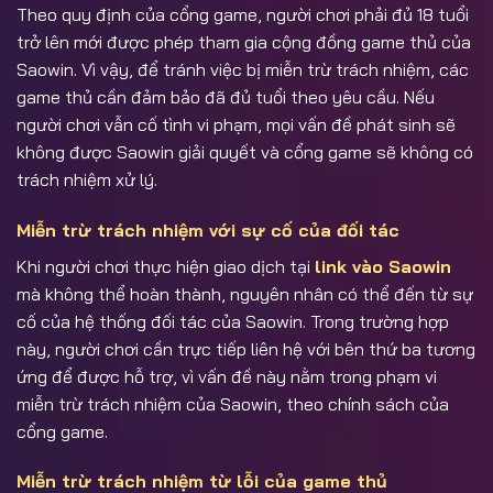
Theo quy định của cổng game, người chơi phải đủ 18 tuổi
trở lên mới được phép tham gia cộng đồng game thủ của
Saowin. Vì vậy, để tránh việc bị miễn trừ trách nhiệm, các
game thủ cần đảm bảo đã đủ tuổi theo yêu cầu. Nếu
người chơi vẫn cố tình vi phạm, mọi vấn đề phát sinh sẽ
không được Saowin giải quyết và cổng game sẽ không có
trách nhiệm xử lý.
Miễn trừ trách nhiệm với sự cố của đối tác
Khi người chơi thực hiện giao dịch tại
link vào Saowin
mà không thể hoàn thành, nguyên nhân có thể đến từ sự
cố của hệ thống đối tác của Saowin. Trong trường hợp
này, người chơi cần trực tiếp liên hệ với bên thứ ba tương
ứng để được hỗ trợ, vì vấn đề này nằm trong phạm vi
miễn trừ trách nhiệm của Saowin, theo chính sách của
cổng game.
Miễn trừ trách nhiệm từ lỗi của game thủ