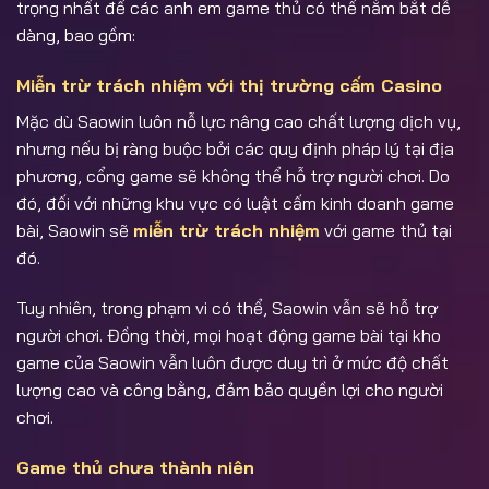
trọng nhất để các anh em game thủ có thể nắm bắt dễ
dàng, bao gồm:
Miễn trừ trách nhiệm với thị trường cấm Casino
Mặc dù Saowin luôn nỗ lực nâng cao chất lượng dịch vụ,
nhưng nếu bị ràng buộc bởi các quy định pháp lý tại địa
phương, cổng game sẽ không thể hỗ trợ người chơi. Do
đó, đối với những khu vực có luật cấm kinh doanh game
bài, Saowin sẽ
miễn trừ trách nhiệm
với game thủ tại
đó.
Tuy nhiên, trong phạm vi có thể, Saowin vẫn sẽ hỗ trợ
người chơi. Đồng thời, mọi hoạt động game bài tại kho
game của Saowin vẫn luôn được duy trì ở mức độ chất
lượng cao và công bằng, đảm bảo quyền lợi cho người
chơi.
Game thủ chưa thành niên