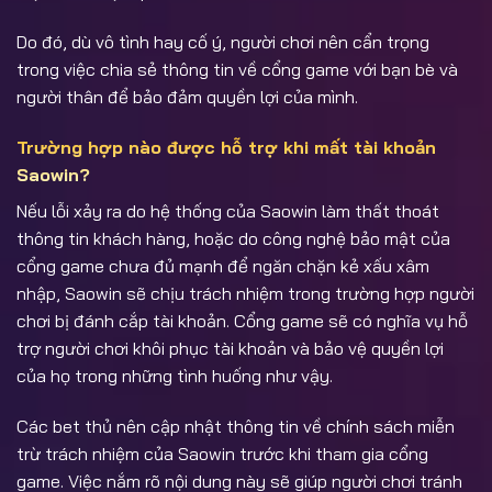
Do đó, dù vô tình hay cố ý, người chơi nên cẩn trọng
trong việc chia sẻ thông tin về cổng game với bạn bè và
người thân để bảo đảm quyền lợi của mình.
Trường hợp nào được hỗ trợ khi mất tài khoản
Saowin?
Nếu lỗi xảy ra do hệ thống của Saowin làm thất thoát
thông tin khách hàng, hoặc do công nghệ bảo mật của
cổng game chưa đủ mạnh để ngăn chặn kẻ xấu xâm
nhập, Saowin sẽ chịu trách nhiệm trong trường hợp người
chơi bị đánh cắp tài khoản. Cổng game sẽ có nghĩa vụ hỗ
trợ người chơi khôi phục tài khoản và bảo vệ quyền lợi
của họ trong những tình huống như vậy.
Các bet thủ nên cập nhật thông tin về chính sách miễn
trừ trách nhiệm của Saowin trước khi tham gia cổng
game. Việc nắm rõ nội dung này sẽ giúp người chơi tránh