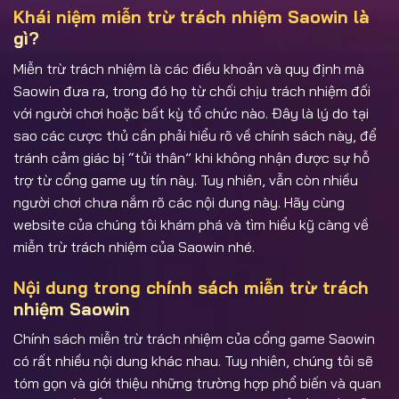
Khái niệm miễn trừ trách nhiệm Saowin là
gì?
Miễn trừ trách nhiệm là các điều khoản và quy định mà
Saowin đưa ra, trong đó họ từ chối chịu trách nhiệm đối
với người chơi hoặc bất kỳ tổ chức nào. Đây là lý do tại
sao các cược thủ cần phải hiểu rõ về chính sách này, để
tránh cảm giác bị “tủi thân” khi không nhận được sự hỗ
trợ từ cổng game uy tín này. Tuy nhiên, vẫn còn nhiều
người chơi chưa nắm rõ các nội dung này. Hãy cùng
website của chúng tôi khám phá và tìm hiểu kỹ càng về
miễn trừ trách nhiệm của Saowin nhé.
Nội dung trong chính sách miễn trừ trách
nhiệm Saowin
Chính sách miễn trừ trách nhiệm của cổng game Saowin
có rất nhiều nội dung khác nhau. Tuy nhiên, chúng tôi sẽ
tóm gọn và giới thiệu những trường hợp phổ biến và quan