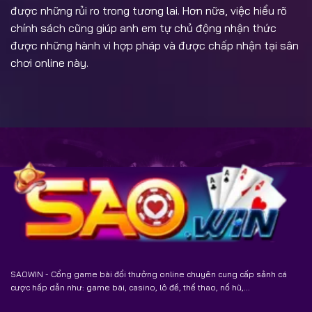
được những rủi ro trong tương lai. Hơn nữa, việc hiểu rõ
chính sách cũng giúp anh em tự chủ động nhận thức
được những hành vi hợp pháp và được chấp nhận tại sân
chơi online này.
SAOWIN - Cổng game bài đổi thưởng online chuyên cung cấp sảnh cá
cược hấp dẫn như: game bài, casino, lô đề, thể thao, nổ hũ,...