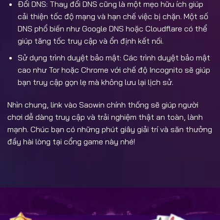
Đổi DNS: Thay đổi DNS cũng là một mẹo hữu ích giúp
cải thiện tốc độ mạng và hạn chế việc bị chặn. Một số
DNS phổ biến như Google DNS hoặc Cloudflare có thể
giúp tăng tốc truy cập và ổn định kết nối.
Sử dụng trình duyệt bảo mật: Các trình duyệt bảo mật
cao như Tor hoặc Chrome với chế độ Incognito sẽ giúp
bạn truy cập gọn lẹ mà không lưu lại lịch sử.
Nhìn chung, link vào Saowin chính thống sẽ giúp người
chơi dễ dàng truy cập và trải nghiệm thật an toàn, lành
mạnh. Chúc bạn có những phút giây giải trí và săn thưởng
đầy hài lòng tại cổng game này nhé!