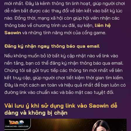
mới nhất. Đây là kênh thông tin linh hoạt, giúp người chơi
dễ nắm bắt được các thay đổi về liên kết vào bất kỳ lúc
nào. Đồng thời, mạng xã hội còn giúp hội viên nhận các
thông báo về chương trình ưu đãi, sự kiện,
liên hệ
Saowin
và những tính năng mới của cổng game.
Đăng ký nhận ngay thông báo qua email
Nếu không muốn bỏ lỡ bất kỳ cập nhật nào về link vào
nền tảng, bạn có thể đăng ký nhận thông báo qua email.
Chúng tôi sẽ gửi trực tiếp các thông tin mới nhất về liên
kết truy cập, giúp người chơi tiết kiệm thời gian tìm kiếm.
Đây là một cách an toàn và hiệu quả nhất để bạn luôn có
đường link vào chuẩn xác và bảo mật cao tuyệt đối.
Vài lưu ý khi sử dụng link vào Saowin dễ
dàng và không bị chặn