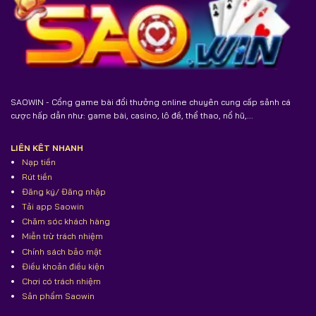
SAOWIN - Cổng game bài đổi thưởng online chuyên cung cấp sảnh cá
cược hấp dẫn như: game bài, casino, lô đề, thể thao, nổ hũ,...
LIÊN KẾT NHANH
Nạp tiền
Rút tiền
Đăng ký/ Đăng nhập
Tải app Saowin
Chăm sóc khách hàng
Miễn trừ trách nhiệm
Chính sách bảo mật
Điều khoản điều kiện
Chơi có trách nhiệm
Sản phẩm Saowin