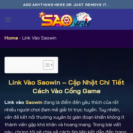
Bỏ
ADD ANYTHING HERE OR JUST REMOVE IT...
qua
nội
dung
Home
-
Link Vào Saowin
NỘI DUNG:
Link Vào Saowin – Cập Nhật Chi Tiết
Cách Vào Cổng Game
Link vào
Saowin
đang là điểm đến yêu thích của rất
nhiều người chơi đam mê giải trí trực tuyến. Tuy nhiên,
vấn đề kết nối thường xuyên bị gián đoạn khiến không ít
thành viên gặp khó khăn và hoang mang. Trong bài viết
này, chúng tôi sẽ chia sẻ cách tìm liên kết dẫn đến trang