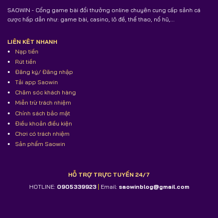
SAOWIN - Cổng game bài đổi thưởng online chuyên cung cấp sảnh cá
cược hấp dẫn như: game bài, casino, lô đề, thể thao, nổ hũ,...
LIÊN KẾT NHANH
Nạp tiền
Rút tiền
Đăng ký/ Đăng nhập
Tải app Saowin
Chăm sóc khách hàng
Miễn trừ trách nhiệm
Chính sách bảo mật
Điều khoản điều kiện
Chơi có trách nhiệm
Sản phẩm Saowin
HỖ TRỢ TRỰC TUYẾN 24/7
HOTLINE:
0905339923
|
Email:
saowinblog@gmail.com