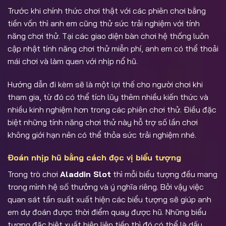
Trước khi chính thức chơi thật với các phiên chơi bằng
tiền vốn thì anh em cũng thử sức trải nghiệm với tính
năng chơi thử. Tại các giao diện bàn chơi hệ thống luôn
cập nhật tính năng chơi thử miễn phí, anh em có thể thoải
mái chơi và làm quen với nhịp nổ hũ.
Hướng dẫn đi kèm sẽ là một lợi thế cho người chơi khi
tham gia, từ đó có thể tích lũy thêm nhiều kiến thức và
nhiều kinh nghiệm hơn trong các phiên chơi thử. Điều đặc
biệt những tính năng chơi thử này hỗ trợ số lần chơi
không giới hạn nên có thể thỏa sức trải nghiệm nhé.
Đoán nhịp hũ bằng cách đọc vị biểu tượng
Trong trò chơi
Aladdin Slot
thì mỗi biểu tượng đều mang
trong mình hệ số thưởng và ý nghĩa riêng. Bởi vậy việc
quan sát tần suất xuất hiện các biểu tượng sẽ giúp anh
em dự đoán được thời điểm quay được hũ. Những biểu
tượng đặc biệt xuất hiện liên tiếp thì đó có thể là dấu